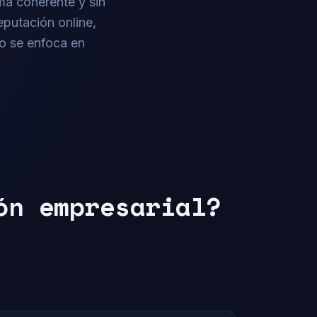
ma coherente y sin
eputación online,
po se enfoca en
ón empresarial?