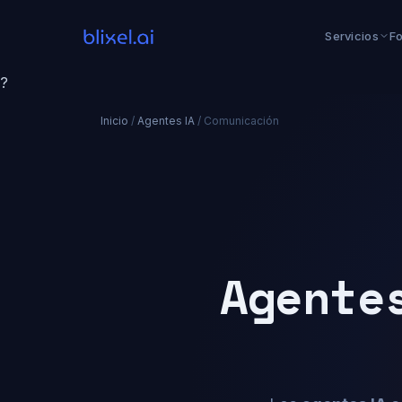
Servicios
F
?
Inicio
/
Agentes IA
/ Comunicación
Agente