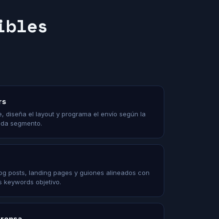
ibles
rs
, diseña el layout y programa el envío según la
ada segmento.
og posts, landing pages y guiones alineados con
as keywords objetivo.
prensa