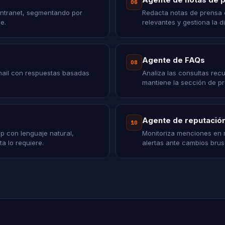
06
intranet, segmentando por
Redacta notas de prensa c
e.
relevantes y gestiona la di
Agente de FAQs
08
mail con respuestas basadas
Analiza las consultas rec
mantiene la sección de pr
Agente de reputación
10
 con lenguaje natural,
Monitoriza menciones en m
a lo requiere.
alertas ante cambios bru