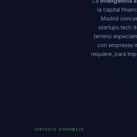
La
inteligencia 
la capital fina
Madrid concent
startups tech d
terreno especialm
con empresas m
requiere, para im
CONTEXTO ECONÓMICO