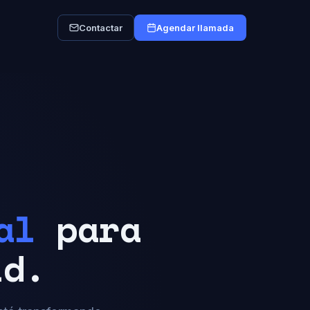
Contactar
Agendar llamada
al
para
id.