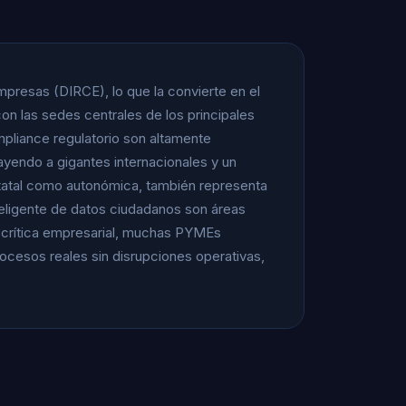
mpresas (DIRCE), lo que la convierte en el
con las sedes centrales de los principales
mpliance regulatorio son altamente
ayendo a gigantes internacionales y un
statal como autonómica, también representa
nteligente de datos ciudadanos son áreas
 crítica empresarial, muchas PYMEs
 procesos reales sin disrupciones operativas,