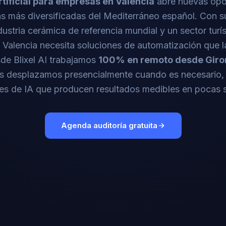
rtificial para empresas en Valencia
abre nuevas opo
s más diversificadas del Mediterráneo español. Con s
dustria cerámica de referencia mundial y un sector turí
, Valencia necesita soluciones de automatización que 
de Blixel AI trabajamos
100% en remoto desde Giro
os desplazamos presencialmente cuando es necesario,
es de IA que producen resultados medibles en pocas
Agenda auditoría gratuita