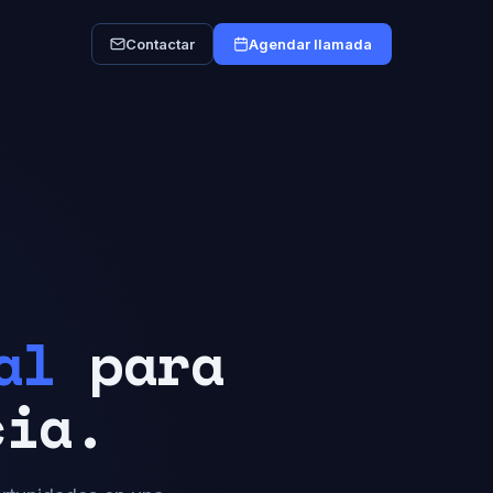
Contactar
Agendar llamada
al
para
cia.