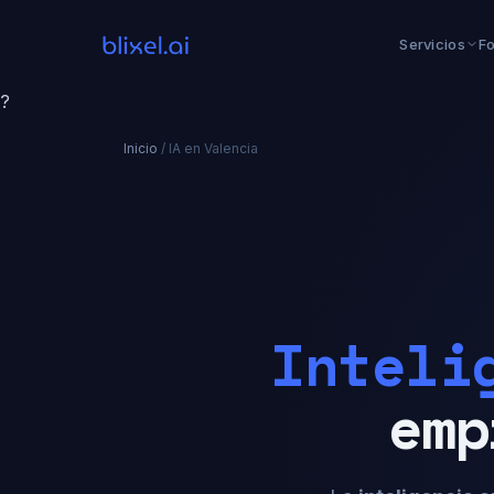
Servicios
F
?
Inicio
/
IA en Valencia
Inteli
emp