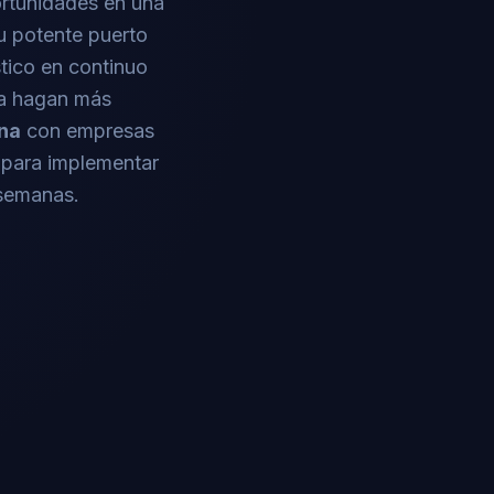
rtunidades en una
u potente puerto
stico en continuo
la hagan más
na
con empresas
 para implementar
 semanas.