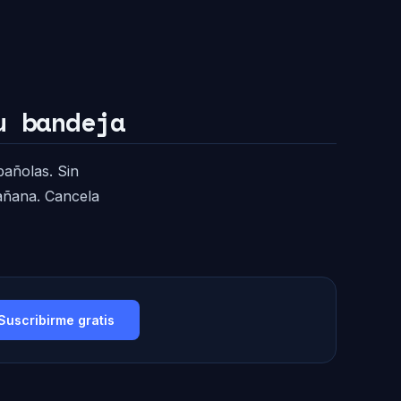
u bandeja
pañolas. Sin
mañana. Cancela
Suscribirme gratis