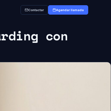
Contactar
Agendar llamada
arding con