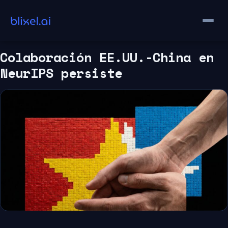
Saltar
al
contenido
Colaboración EE.UU.-China en
NeurIPS persiste