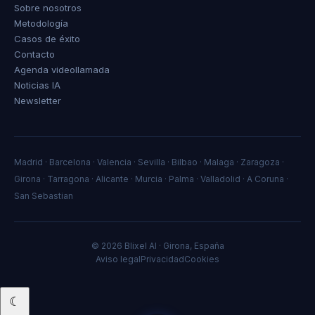
Sobre nosotros
Metodología
Casos de éxito
Contacto
Agenda videollamada
Noticias IA
Newsletter
Madrid
·
Barcelona
·
Valencia
·
Sevilla
·
Bilbao
·
Malaga
·
Zaragoza
·
Girona
·
Tarragona
·
Alicante
·
Murcia
·
Palma
·
Valladolid
·
A Coruna
·
San Sebastian
© 2026 Blixel AI · Girona, España
Aviso legal
Privacidad
Cookies
☾