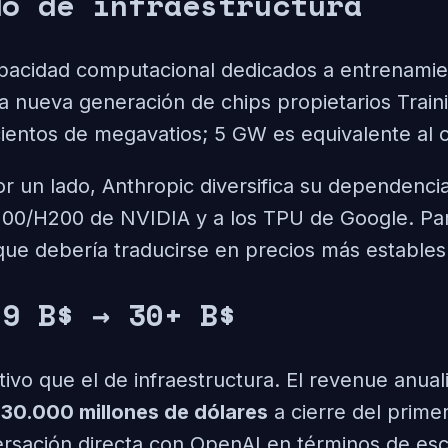
do de infraestructura
acidad computacional dedicados a entrenamien
a nueva generación de chips propietarios Train
cientos de megavatios; 5 GW es equivalente al
or un lado, Anthropic diversifica su dependenci
H100/H200 de NVIDIA y a los TPU de Google. Para
 que debería traducirse en precios más estables 
 9 B$ → 30+ B$
tivo que el de infraestructura. El revenue anu
30.000 millones de dólares
a cierre del prime
ersación directa con OpenAI en términos de esc