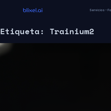
Saltar
al
Servicios
F
contenido
Etiqueta:
Trainium2