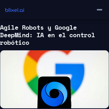
Saltar
al
contenido
Agile Robots y Google
DeepMind: IA en el control
robótico