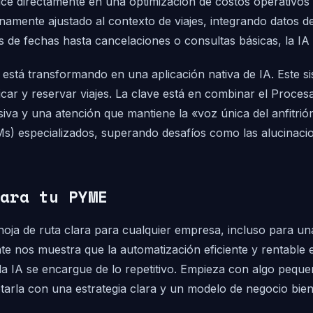
ce directamente en una optimización de costos operativos y
finamente ajustado al contexto de viajes, integrando datos 
 de fechas hasta cancelaciones o consultas básicas, la IA
 está transformando en una aplicación nativa de IA. Este s
ficar y reservar viajes. La clave está en combinar el Proc
asiva y una atención que mantiene la «voz única del anfitr
s) especializados, superando desafíos como las alucinac
ara tu PYME
a hoja de ruta clara para cualquier empresa, incluso para
nte nos muestra que la automatización eficiente y rentable 
e la IA se encargue de lo repetitivo. Empieza con algo peq
ptarla con una estrategia clara y un modelo de negocio bien