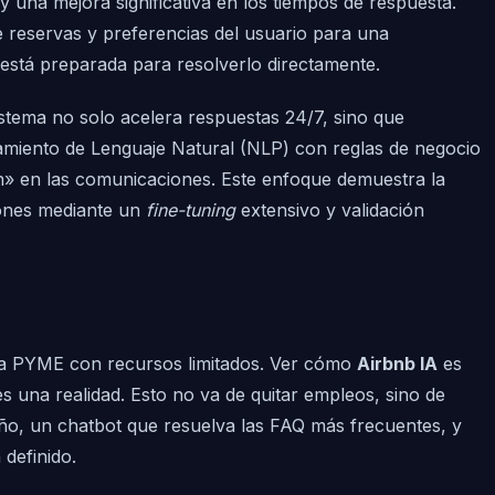
 una mejora significativa en los tiempos de respuesta.
de reservas y preferencias del usuario para una
 está preparada para resolverlo directamente.
istema no solo acelera respuestas 24/7, sino que
esamiento de Lenguaje Natural (NLP) con reglas de negocio
ión» en las comunicaciones. Este enfoque demuestra la
iones mediante un
fine-tuning
extensivo y validación
 una PYME con recursos limitados. Ver cómo
Airbnb IA
es
es una realidad. Esto no va de quitar empleos, sino de
ueño, un chatbot que resuelva las FAQ más frecuentes, y
 definido.