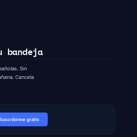
u bandeja
pañolas. Sin
mañana. Cancela
Suscribirme gratis