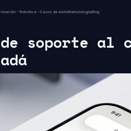
ormación
Robótica
Casos de éxito
Metodología
Blog
 de soporte al 
nadá