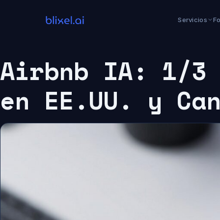
Saltar
al
Servicios
F
contenido
Airbnb IA: 1/3
en EE.UU. y Ca