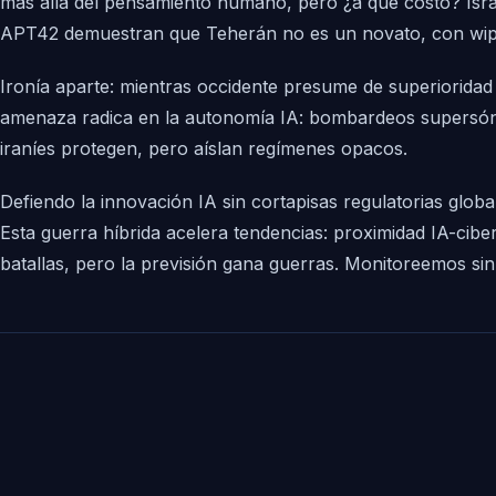
más allá del pensamiento humano, pero ¿a qué costo? Isra
APT42 demuestran que Teherán no es un novato, con wiper
Ironía aparte: mientras occidente presume de superiorida
amenaza radica en la autonomía IA: bombardeos supersóni
iraníes protegen, pero aíslan regímenes opacos.
Defiendo la innovación IA sin cortapisas regulatorias glob
Esta guerra híbrida acelera tendencias: proximidad IA-cibe
batallas, pero la previsión gana guerras. Monitoreemos sin