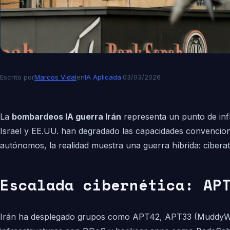
Escrito por
Marcos Vidal
en
IA Aplicada
·
03/03/2026
La
bombardeos IA guerra Irán
representa un punto de inf
Israel y EE.UU. han degradado las capacidades convencion
autónomos, la realidad muestra una guerra híbrida: ciber
Escalada cibernética: AP
Irán ha desplegado grupos como APT42, APT33 (MuddyWater