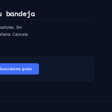
u bandeja
pañolas. Sin
mañana. Cancela
Suscribirme gratis