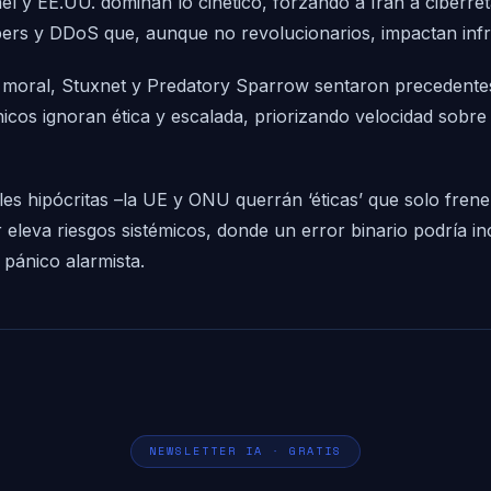
el y EE.UU. dominan lo cinético, forzando a Irán a ciberr
s y DDoS que, aunque no revolucionarios, impactan infrae
d moral, Stuxnet y Predatory Sparrow sentaron precedentes
cos ignoran ética y escalada, priorizando velocidad sob
ales hipócritas –la UE y ONU querrán ‘éticas’ que solo fren
r eleva riesgos sistémicos, donde un error binario podría 
 pánico alarmista.
NEWSLETTER IA · GRATIS