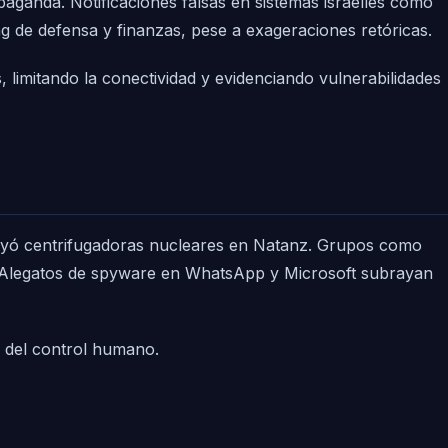
ganda. Notificaciones falsas en sistemas israelíes como
g de defensa y finanzas, pese a exageraciones retóricas.
 limitando la conectividad y evidenciando vulnerabilidades
truyó centrifugadoras nucleares en Natanz. Grupos como
 Alegatos de spyware en WhatsApp y Microsoft subrayan
á del control humano.