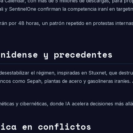
Calendar, con más de 5 millones de descargas, para propa
i y SentinelOne confirman la competencia iraní en targetin
rán por 48 horas, un patrón repetido en protestas internas,
unidense y precedentes
esestabilizar el régimen, inspiradas en Stuxnet, que des
cos como Sepah, plantas de acero y gasolineras iraníes.
ticas y cibernéticas, donde IA acelera decisiones más all
nica en conflictos