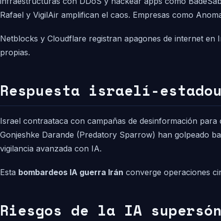
infraestructuras con DDoS y hackear apps como BadeSaba 
Rafael y VigilAir amplifican el caos. Empresas como Anomal
Netblocks y Cloudflare registran apagones de internet en I
propias.
Respuesta israelí-estado
Israel contraataca con campañas de desinformación para d
Gonjeshke Darande (Predatory Sparrow) han golpeado ban
vigilancia avanzada con IA.
Esta
bombardeos IA guerra Irán
converge operaciones ciné
Riesgos de la IA supersó