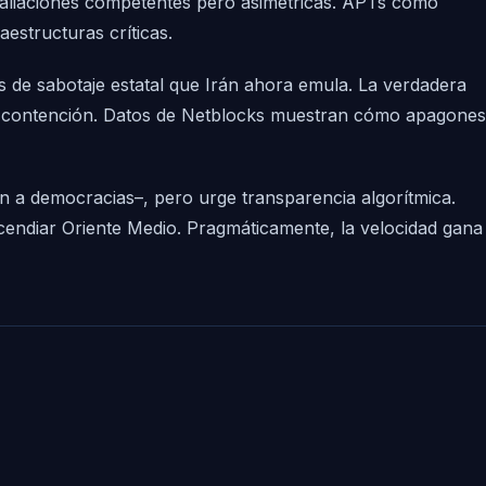
etaliaciones competentes pero asimétricas. APTs como
structuras críticas.
 de sabotaje estatal que Irán ahora emula. La verdadera
re contención. Datos de Netblocks muestran cómo apagones
en a democracias–, pero urge transparencia algorítmica.
incendiar Oriente Medio. Pragmáticamente, la velocidad gana