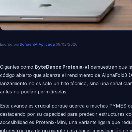
Escrito por
Sofia
en
IA Aplicada
·
08/02/2026
Gigantes como
ByteDance Protenix-v1
demuestran que la 
código abierto que alcanza el rendimiento de AlphaFold3 (
lanzamiento no es solo un hito técnico, sino una señal cl
antes no podían permitírselas.
Este avance es crucial porque acerca a muchas PYMES del 
destacando por su capacidad para predecir estructuras c
accesibilidad es Protenix-Mini, una variante ligera que redu
infraestructura de un gigante para hacer investigación de 