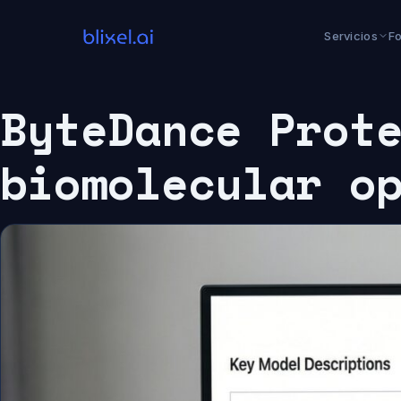
Saltar
al
Servicios
F
contenido
ByteDance Prot
biomolecular o