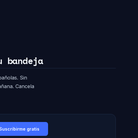
u bandeja
pañolas. Sin
mañana. Cancela
Suscribirme gratis