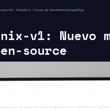
ormación
Robótica
Casos de éxito
Metodología
Blog
enix-v1: Nuevo 
pen-source