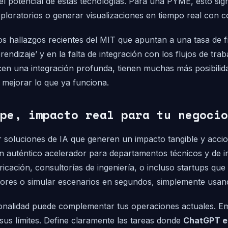
l potencial de estas tecnologías. Para una PYME, esto sign
xploratorios o generar visualizaciones en tiempo real con 
s hallazgos recientes del MIT que apuntan a una tasa de f
rendizaje’ y en la falta de integración con los flujos de t
ecen una integración profunda, tienen muchas más posibilid
 mejorar lo que ya funciona.
pe, impacto real para tu negocio
ar soluciones de IA que generen un impacto tangible y acci
n auténtico acelerador para departamentos técnicos y de in
ación, consultorías de ingeniería, o incluso startups que 
sores o simular escenarios en segundos, simplemente usand
onalidad puede complementar tus operaciones actuales. Em
 sus límites. Define claramente las tareas donde
ChatGPT en