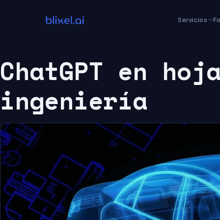
Saltar
al
Servicios
F
contenido
ChatGPT en hoj
ingeniería