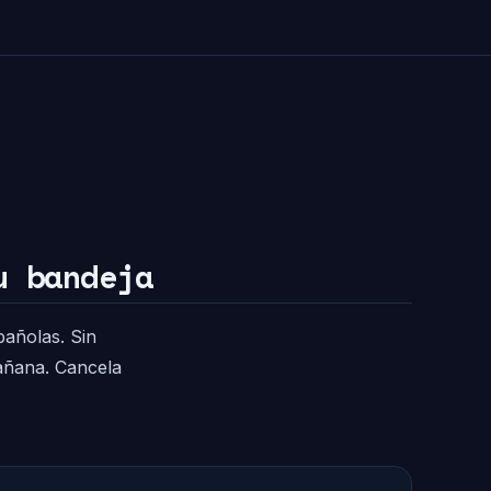
u bandeja
pañolas. Sin
mañana. Cancela