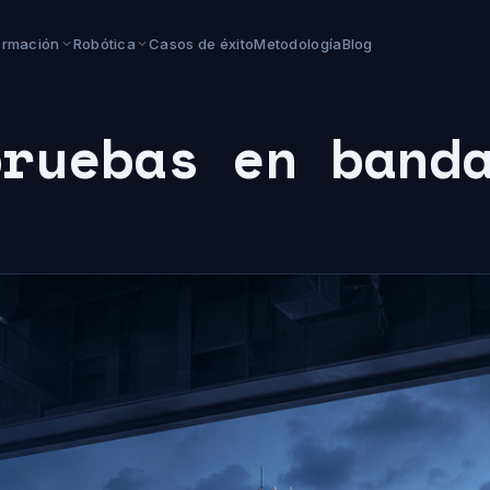
ormación
Robótica
Casos de éxito
Metodología
Blog
pruebas en band