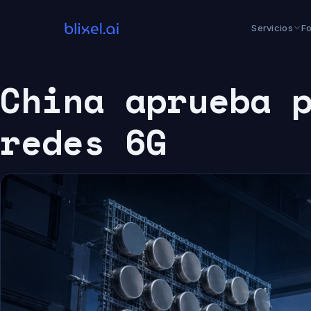
Saltar
al
Servicios
F
contenido
China aprueba 
redes 6G