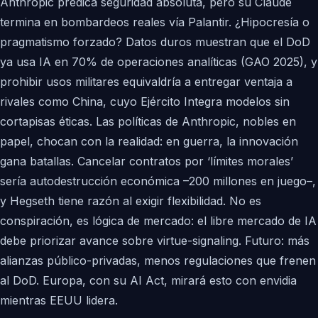
Anthropic predica seguridad absoluta, pero su Claude
termina en bombardeos reales vía Palantir. ¿Hipocresía o
pragmatismo forzado? Datos duros muestran que el DoD
ya usa IA en 70% de operaciones analíticas (GAO 2025), y
prohibir usos militares equivaldría a entregar ventaja a
rivales como China, cuyo Ejército Integra modelos sin
cortapisas éticas. Las políticas de Anthropic, nobles en
papel, chocan con la realidad: en guerra, la innovación
gana batallas. Cancelar contratos por ‘límites morales’
sería autodestrucción económica –200 millones en juego–,
y Hegseth tiene razón al exigir flexibilidad. No es
conspiración, es lógica de mercado: el libre mercado de IA
debe priorizar avance sobre virtue-signaling. Futuro: más
alianzas público-privadas, menos regulaciones que frenen
al DoD. Europa, con su AI Act, mirará esto con envidia
mientras EEUU lidera.