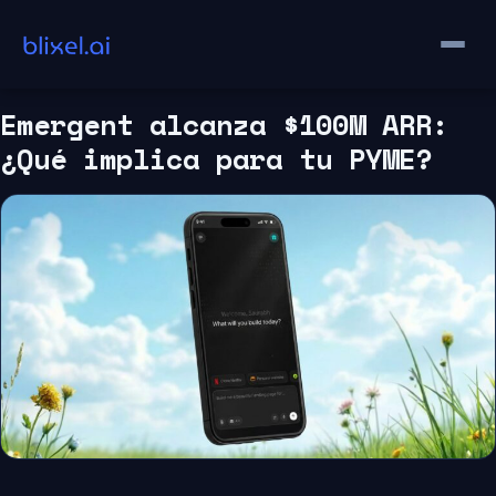
Saltar
al
contenido
Emergent alcanza $100M ARR:
¿Qué implica para tu PYME?