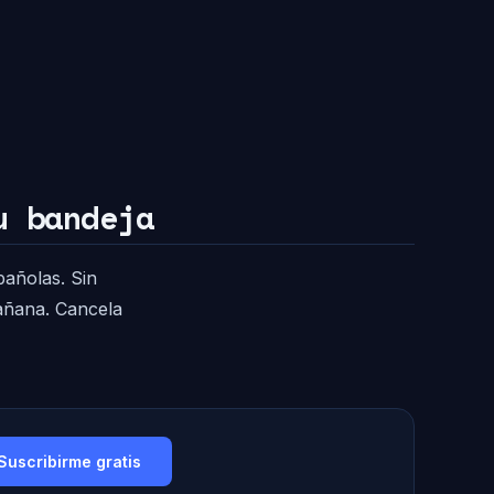
u bandeja
pañolas. Sin
mañana. Cancela
Suscribirme gratis