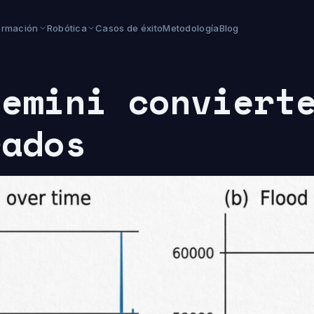
ormación
Robótica
Casos de éxito
Metodología
Blog
Gemini conviert
rados