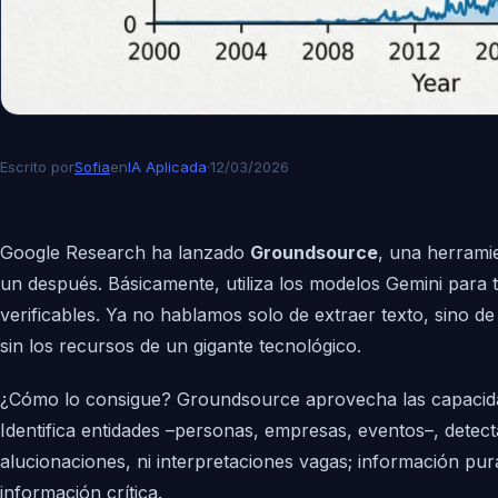
Escrito por
Sofia
en
IA Aplicada
·
12/03/2026
Google Research ha lanzado
Groundsource
, una herrami
un después. Básicamente, utiliza los modelos Gemini para t
verificables. Ya no hablamos solo de extraer texto, sino d
sin los recursos de un gigante tecnológico.
¿Cómo lo consigue? Groundsource aprovecha las capacidades
Identifica entidades –personas, empresas, eventos–, detect
alucionaciones, ni interpretaciones vagas; información pura 
información crítica.