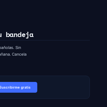
u bandeja
pañolas. Sin
mañana. Cancela
Suscribirme gratis