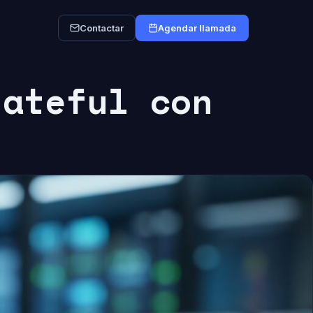
Contactar
Agendar llamada
tateful con