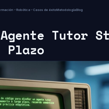
ormación
Robótica
Casos de éxito
Metodología
Blog
 Agente Tutor S
o Plazo