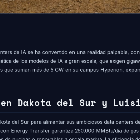
nters de IA se ha convertido en una realidad palpable, c
tica de los modelos de IA a gran escala, que exigen gigawa
as que suman más de 5 GW en su campus Hyperion, expandi
 en Dakota del Sur y Luis
kota del Sur para alimentar sus ambiciosos data centers d
 con Energy Transfer garantiza 250.000 MMBtu/día de gas 
s de nuclear o renovables a escala masiva. La eficiencia d