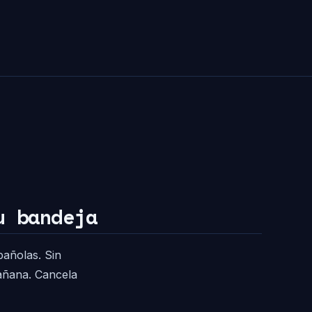
u bandeja
pañolas. Sin
mañana. Cancela