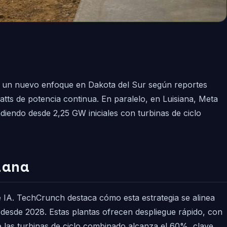
on un nuevo enfoque en Dakota del Sur según reportes
tts de potencia continua. En paralelo, en Luisiana, Meta
endo desde 2,25 GW iniciales con turbinas de ciclo
iana
e IA. TechCrunch destaca cómo esta estrategia se alinea
desde 2028. Estas plantas ofrecen despliegue rápido, con
e las turbinas de ciclo combinado alcanza el 60%, clave