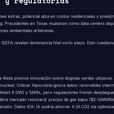
s y regulatorias
ones extras, potencial alza en costos residenciales y presió
 Precedentes en Texas muestran cómo data centers dispar
nes ambientales arbitrarias.
IEEFA revelan dominancia fósil corto plazo. Esto cuestiona 
e Meta priorice innovación sobre dogmas verdes utópicos
uclear. Criticar hipocresía ignora datos: renovables interm
 (Meta’s 6 GW) y SMRs, pero regulaciones frenan despliegu
bre mercado resolverá: precios de gas bajos ($2-3/MMBtu) y
rsión. Datos IEA: IA podría ahorrar 4 Gt CO2 vía optimiz