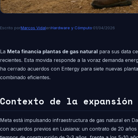
Escrito por
Marcos Vidal
en
Hardware y Cómputo
·
01/04/2026
La
Meta financia plantas de gas natural
para sus data ce
recientes. Esta movida responde a la voraz demanda energé
ha cerrado acuerdos con Entergy para siete nuevas plant
combinado eficientes.
Contexto de la expansión
Meta está impulsando infraestructura de gas natural en Da
con acuerdos previos en Luisiana: un contrato de 20 años
tiempos de construcción de 2-3 años, frente a los 5-10 año