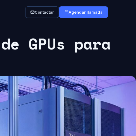
Contactar
Agendar llamada
 de GPUs para