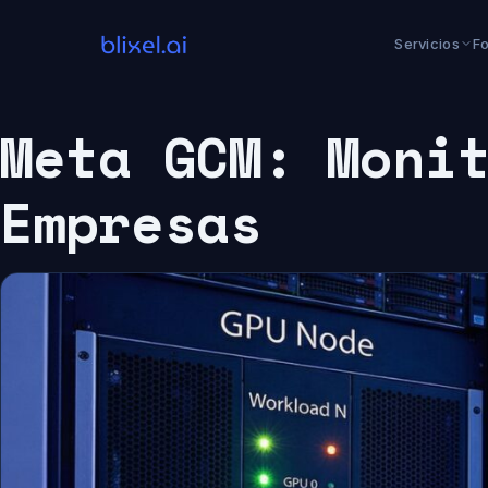
Saltar
al
Servicios
F
contenido
Meta GCM: Moni
Empresas