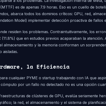
ciparse a los problemas. La investigación interna de Meta
o (MTTF) es de apenas 7.9 horas. Eso es un cuello de botel
dos, abarca todos los dominios críticos: GPU, red, almace
ndation Model) implementar detección proactiva de fallos 
e residen los problemas. Contraintuitivamente, los error
 (11.8%) que en estudios previos acaparaban la atención.
ed, el almacenamiento y la memoria conforman un sorprenden
 aisladas.
rdware, la Eficiencia
ara cualquier PYME o startup trabajando con IA que aspire
 cómputo por un fallo no detectado no es una opción cuand
nfraestructuras de clústeres de GPU, evalúa seriamente h
gráfico; la red, el almacenamiento y el sistema de planifica