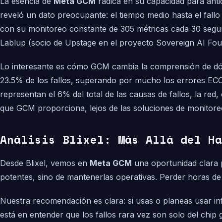
La esencia de
Meta GCM
radica en su capacidad para anti
reveló un dato preocupante: el tiempo medio hasta el fall
con su monitoreo constante de 305 métricas cada 30 segun
Lablup (socio de Upstage en el proyecto Sovereign AI Fou
Lo interesante es cómo GCM cambia la comprensión de dónd
23.5% de los fallos, superando por mucho los errores ECC
representan el 6% del total de las causas de fallos, la r
que GCM proporciona, lejos de las soluciones de monitoreo
Análisis Blixel: Más Allá del Ha
Desde Blixel, vemos en
Meta GCM
una oportunidad clara p
potentes, sino de mantenerlas operativas. Perder horas de
Nuestra recomendación es clara: si usas o planeas usar i
está en entender que los fallos rara vez son solo del chip 