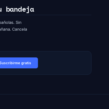
u bandeja
pañolas. Sin
mañana. Cancela
Suscribirme gratis