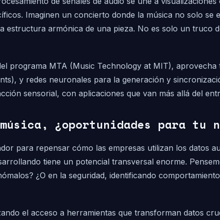
ocesamiento de señales de audio se une a visualizaciones e
ficos. Imaginen un concierto donde la música no solo se e
la estructura armónica de una pieza. No es solo un truco de
o del programa MTA (Music Technology at MIT), aprovecha 
s), y redes neuronales para la generación y sincronización
cción sensorial, con aplicaciones que van más allá del entr
música, ¿oportunidades para tu n
or para repensar cómo las empresas utilizan los datos audit
arrollando tiene un potencial transversal enorme. Pensemos 
nómalos? ¿O en la seguridad, identificando comportamientos
izando el acceso a herramientas que transforman datos cr