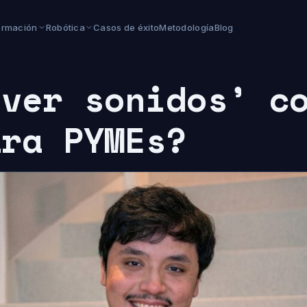
ormación
Robótica
Casos de éxito
Metodología
Blog
‘ver sonidos’ c
ara PYMEs?