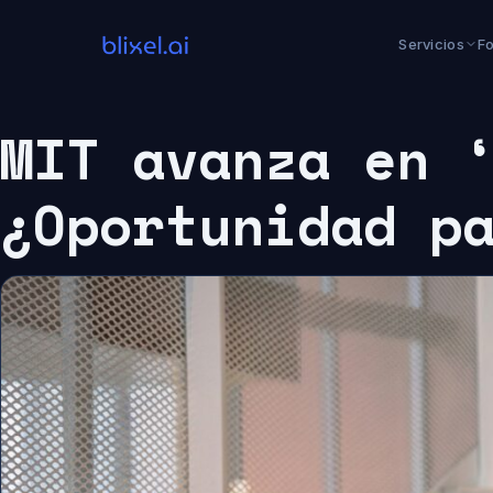
Saltar
al
Servicios
F
contenido
MIT avanza en 
¿Oportunidad p