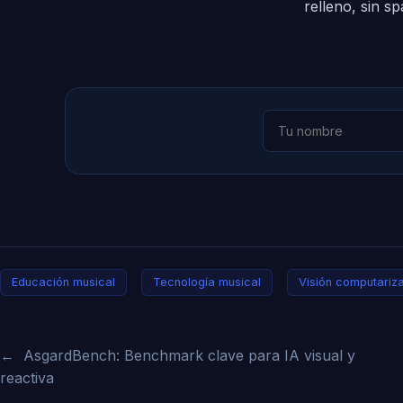
relleno, sin s
Educación musical
Tecnología musical
Visión computariz
←
AsgardBench: Benchmark clave para IA visual y
reactiva