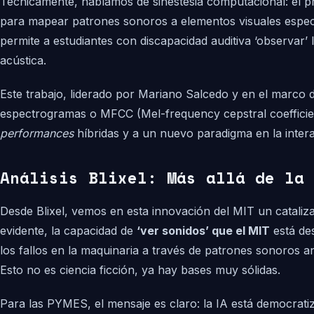
Técnicamente, hablamos de sinestesia computacional: el pr
para mapear patrones sonoros a elementos visuales especí
permite a estudiantes con discapacidad auditiva ‘observar’ 
acústica.
Este trabajo, liderado por Mariano Salcedo y en el marc
espectrogramas o MFCC (Mel-frequency cepstral coefficient
performances
híbridas y a un nuevo paradigma en la intera
Análisis Blixel: Más allá de la 
Desde Blixel, vemos en esta innovación del MIT un catalizad
evidente, la capacidad de
‘ver sonidos’ que el MIT
está des
los fallos en la maquinaria a través de patrones sonoros a
Esto no es ciencia ficción, ya hay bases muy sólidas.
Para las PYMES, el mensaje es claro: la IA está democrat