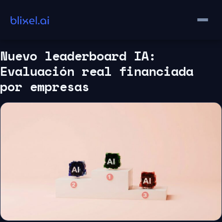
Saltar
al
contenido
Nuevo leaderboard IA:
Evaluación real financiada
por empresas