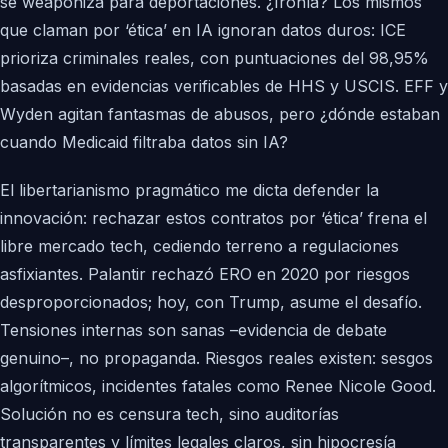
se weaponiza para deportaciones. ¿Ironía? Los mismos
que claman por ‘ética’ en IA ignoran datos duros: ICE
prioriza criminales reales, con puntuaciones del 98,95%
basadas en evidencias verificables de HHS y USCIS. EFF y
Wyden agitan fantasmas de abusos, pero ¿dónde estaban
cuando Medicaid filtraba datos sin IA?
El libertarianismo pragmático me dicta defender la
innovación: rechazar estos contratos por ‘ética’ frena el
libre mercado tech, cediendo terreno a regulaciones
asfixiantes. Palantir rechazó ERO en 2020 por riesgos
desproporcionados; hoy, con Trump, asume el desafío.
Tensiones internas son sanas –evidencia de debate
genuino–, no propaganda. Riesgos reales existen: sesgos
algorítmicos, incidentes fatales como Renee Nicole Good.
Solución no es censura tech, sino auditorías
transparentes y límites legales claros, sin hipocresía