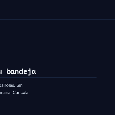
u bandeja
pañolas. Sin
mañana. Cancela