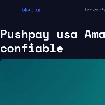
Saltar
al
Servicios
F
contenido
Pushpay usa Am
confiable