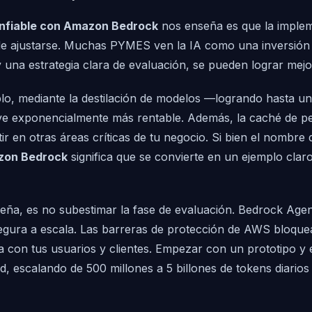
onfiable con Amazon Bedrock
nos enseña es que la impleme
d de ajustarse. Muchas PYMES ven la IA como una inversión 
a estrategia clara de evaluación, se pueden lograr mejora
emplo, mediante la destilación de modelos —logrando hast
elve exponencialmente más rentable. Además, la caché de pe
ir en otras áreas críticas de tu negocio. Si bien el nombr
azon Bedrock
significa que se convierte en un ejemplo cla
a, es no subestimar la fase de evaluación. Bedrock Agent
n segura a escala. Las barreras de protección de AWS bloq
za con tus usuarios y clientes. Empezar con un prototipo y
d, escalando de 500 millones a 5 billones de tokens diario