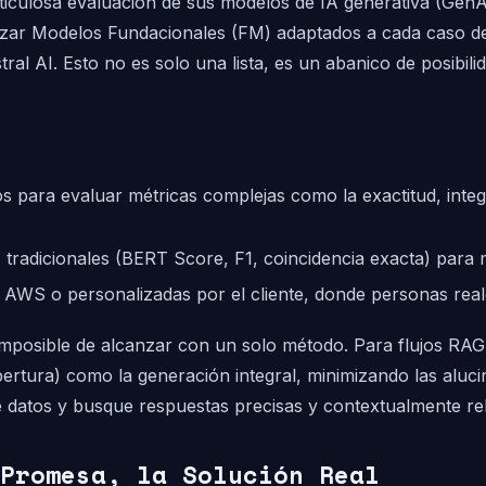
meticulosa evaluación de sus modelos de IA generativa (G
timizar Modelos Fundacionales (FM) adaptados a cada caso 
l AI. Esto no es solo una lista, es un abanico de posibili
s para evaluar métricas complejas como la exactitud, integ
 tradicionales (BERT Score, F1, coincidencia exacta) para m
WS o personalizadas por el cliente, donde personas reales v
posible de alcanzar con un solo método. Para flujos RAG 
bertura) como la generación integral, minimizando las aluc
datos y busque respuestas precisas y contextualmente rel
Promesa, la Solución Real