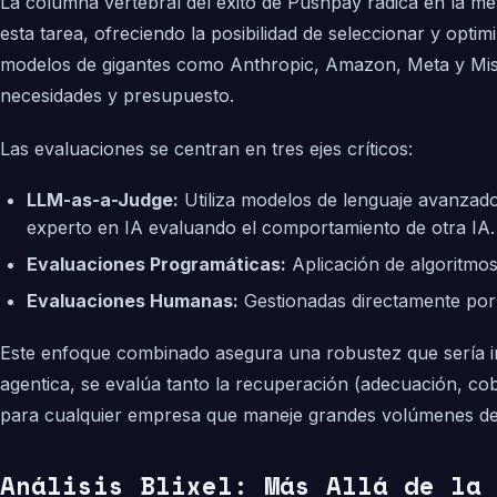
La columna vertebral del éxito de Pushpay radica en la 
esta tarea, ofreciendo la posibilidad de seleccionar y op
modelos de gigantes como Anthropic, Amazon, Meta y Mistra
necesidades y presupuesto.
Las evaluaciones se centran en tres ejes críticos:
LLM-as-a-Judge:
Utiliza modelos de lenguaje avanzado
experto en IA evaluando el comportamiento de otra IA.
Evaluaciones Programáticas:
Aplicación de algoritmos
Evaluaciones Humanas:
Gestionadas directamente por A
Este enfoque combinado asegura una robustez que sería im
agentica, se evalúa tanto la recuperación (adecuación, co
para cualquier empresa que maneje grandes volúmenes de 
Análisis Blixel: Más Allá de la 