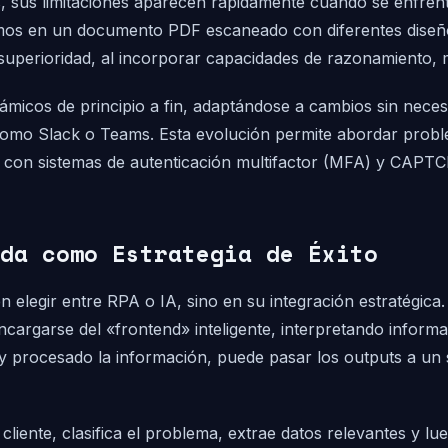
s, sus limitaciones aparecen rápidamente cuando se enfrenta
s en un documento PDF escaneado con diferentes diseños
uperioridad, al incorporar capacidades de razonamiento, m
ámicos de principio a fin, adaptándose a cambios sin necesi
 como Slack o Teams. Esta evolución permite abordar prob
n con sistemas de autenticación multifactor (MFA) y CAPT
da como Estrategia de Éxito
 en elegir entre RPA o IA, sino en su integración estratég
ncargarse del «frontend» inteligente, interpretando infor
 y procesado la información, puede pasar los outputs a un
liente, clasifica el problema, extrae datos relevantes y lu