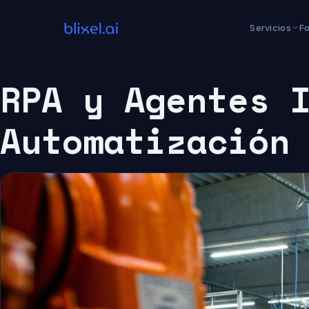
Saltar
al
Servicios
F
contenido
RPA y Agentes 
Automatización