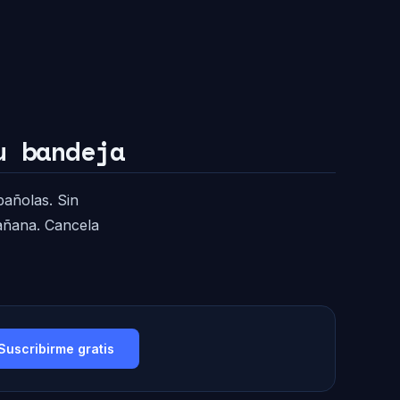
u bandeja
pañolas. Sin
mañana. Cancela
Suscribirme gratis