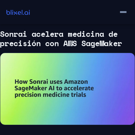
Saltar
al
contenido
Sonrai acelera medicina de
precisión con AWS SageMaker