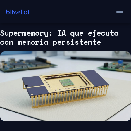
Saltar
al
contenido
Supermemory: IA que ejecuta
con memoria persistente