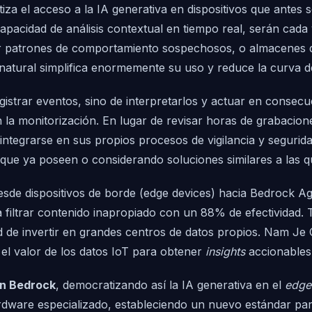
za el acceso a la IA generativa en dispositivos que antes
n capacidad de análisis contextual en tiempo real, serán c
 patrones de comportamiento sospechosos, o almacenes que
 natural simplifica enormemente su uso y reduce la curva d
registrar eventos, sino de interpretarlos y actuar en conse
n la monitorización. En lugar de revisar horas de grabacione
tegrarse en sus propios procesos de vigilancia y segurida
be que ya poseen o considerando soluciones similares a las
 desde dispositivos de borde (edge devices) hacia Bedrock
 filtrar contenido inapropiado con un 88% de efectividad. T
d de invertir en grandes centros de datos propios. Nam Je
el valor de los datos IoT para obtener
insights
accionables 
n Bedrock
, democratizando así la IA generativa en el
edge
rdware especializado, estableciendo un nuevo estándar para