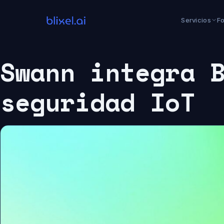
Saltar
al
Servicios
F
contenido
Swann integra 
seguridad IoT