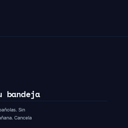
u bandeja
pañolas. Sin
mañana. Cancela