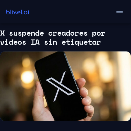
Saltar
al
contenido
X suspende creadores por
videos IA sin etiquetar