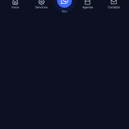
Inicio
Servicios
Agenda
Contacto
Blai
?
Especialistas en Inteligencia Artificial para
empresas. Automatizacion avanzada, agentes
virtuales 24/7 y formacion especializada.
SERVICIOS
Agentes IA