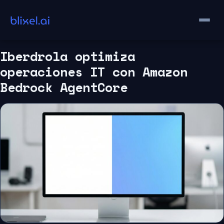
Saltar
al
contenido
Iberdrola optimiza
operaciones IT con Amazon
Bedrock AgentCore