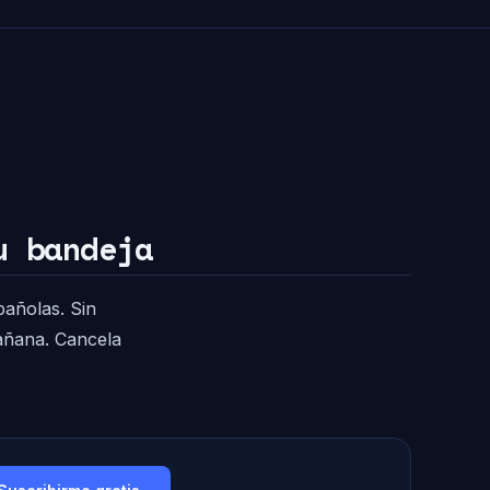
u bandeja
pañolas. Sin
mañana. Cancela