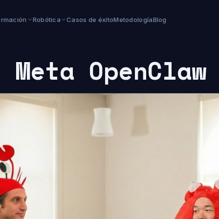
ormación
Robótica
Casos de éxito
Metodología
Blog
d Meta OpenClaw