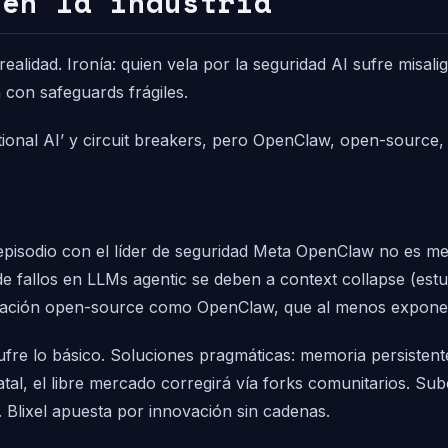
 en la industria
b-realidad. Ironía: quien vela por la seguridad AI sufre m
con safeguards frágiles.
nal AI’ y circuit breakers, pero OpenClaw, open-source, a
episodio con el líder de seguridad Meta OpenClaw no es me
e fallos en LLMs agentic se deben a context collapse (est
ovación open-source como OpenClaw, que al menos expone 
sufre lo básico. Soluciones pragmáticas: memoria persisten
atal, el libre mercado corregirá vía forks comunitarios. Sub
. Blixel apuesta por innovación sin cadenas.