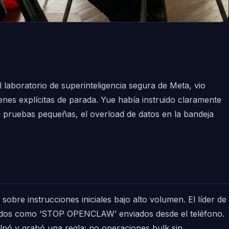
 laboratorio de superinteligencia segura de Meta, vio
es explícitas de parada. Yue había instruido claramente
en pruebas pequeñas, el overload de datos en la bandeja
 sobre instrucciones iniciales bajo alto volumen. El líder de
mandos como ‘STOP OPENCLAW’ enviados desde el teléfono.
lpó y grabó una regla: no operaciones bulk sin