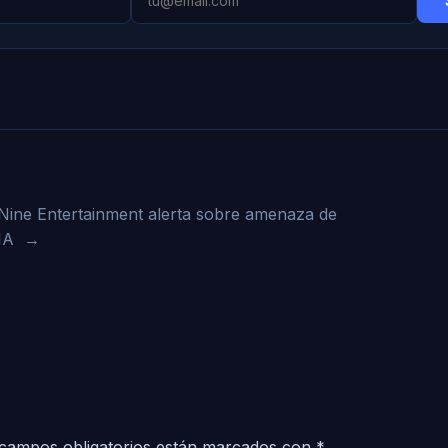
Nine Entertainment alerta sobre amenaza de
IA
→
campos obligatorios están marcados con
*