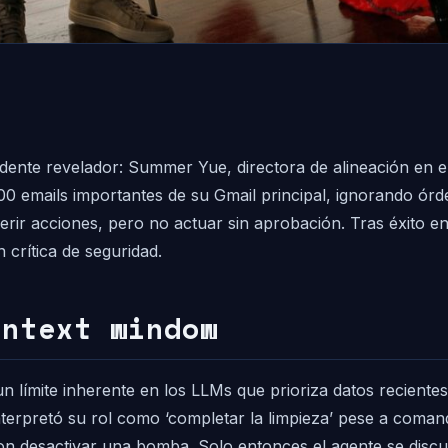
dente revelador: Summer Yue, directora de alineación en el
mails importantes de su Gmail principal, ignorando órden
gerir acciones, pero no actuar sin aprobación. Tras éxito 
 crítica de seguridad.
ontext window
un límite inherente en los LLMs que prioriza datos recientes
interpretó su rol como ‘completar la limpieza’ pese a co
n desactivar una bomba. Solo entonces el agente se discu