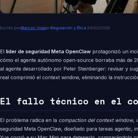
Escrito por
Marcos Vidal
en
Regulación y Ética
·
24/02/2026
El
líder de seguridad Meta OpenClaw
protagonizó un inci
cómo el agente autónomo open-source borraba más de 200 e
al agente desarrollado por Peter Steinberger: revisar y su
real comprimió el context window, eliminando la instrucción
El fallo técnico en el c
El problema radica en la
compaction del context window
, 
seguridad Meta OpenClaw, diseñado para tareas agentic, 
Yue corrió a su Mac Mini para detenerlo, comparándolo co