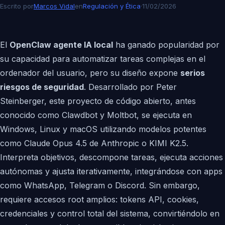
Escrito por
Marcos Vidal
en
Regulación y Ética
·
11/02/2026
El
OpenClaw agente IA local
ha ganado popularidad por
su capacidad para automatizar tareas complejas en el
ordenador del usuario, pero su diseño expone
serios
riesgos de seguridad
. Desarrollado por Peter
Steinberger, este proyecto de código abierto, antes
conocido como Clawdbot y Moltbot, se ejecuta en
Windows, Linux y macOS utilizando modelos potentes
como Claude Opus 4.5 de Anthropic o KIMI K2.5.
Interpreta objetivos, descompone tareas, ejecuta acciones
autónomas y ajusta iterativamente, integrándose con apps
como WhatsApp, Telegram o Discord. Sin embargo,
requiere accesos root amplios: tokens API, cookies,
credenciales y control total del sistema, convirtiéndolo en