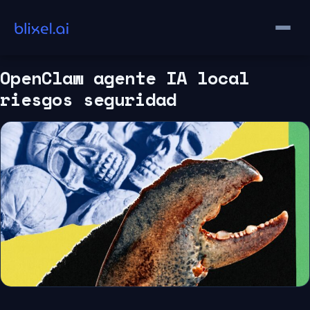
Saltar
al
contenido
OpenClaw agente IA local
riesgos seguridad